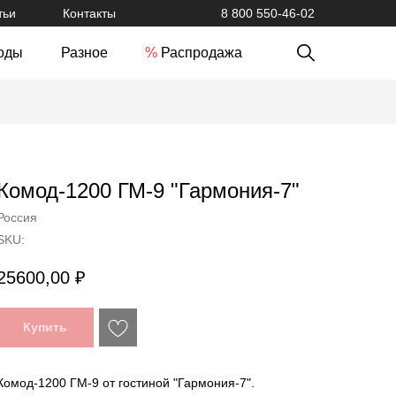
тьи
Контакты
8 800 550-46-02
оды
Разное
%
Распродажа
Комод-1200 ГМ-9 "Гармония-7"
Россия
SKU:
25600,00
₽
Купить
Комод-1200 ГМ-9 от гостиной "Гармония-7".