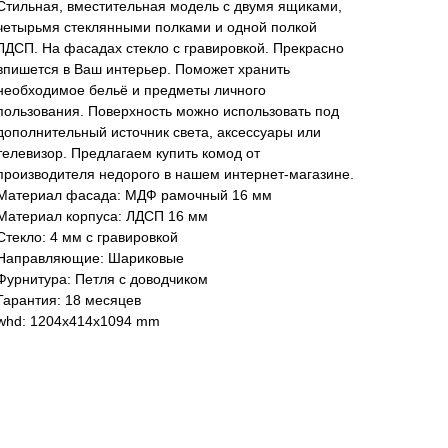
Стильная, вместительная модель с двумя ящиками,
четырьмя стеклянными полками и одной полкой
ЛДСП. На фасадах стекло с гравировкой. Прекрасно
впишется в Ваш интерьер. Поможет хранить
необходимое бельё и предметы личного
пользования. Поверхность можно использовать под
дополнительный источник света, аксессуары или
телевизор. Предлагаем купить комод от
производителя недорого в нашем интернет-магазине.
Материал фасада: МДФ рамочный 16 мм
Материал корпуса: ЛДСП 16 мм
Стекло: 4 мм с гравировкой
Направляющие: Шариковые
Фурнитура: Петля с доводчиком
Гарантия: 18 месяцев
whd: 1204x414x1094 mm