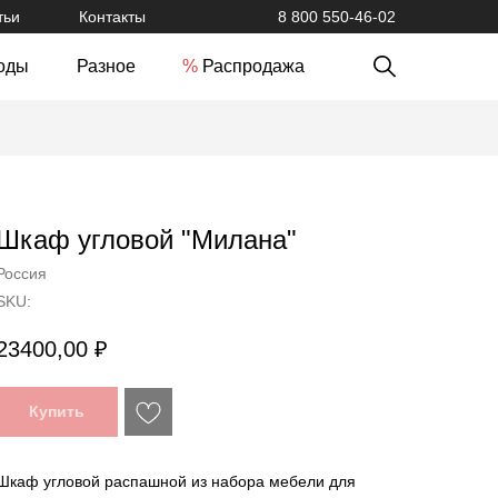
тьи
Контакты
8 800 550-46-02
оды
Разное
%
Распродажа
Шкаф угловой "Милана"
Россия
SKU:
23400,00
₽
Купить
Шкаф угловой распашной из набора мебели для