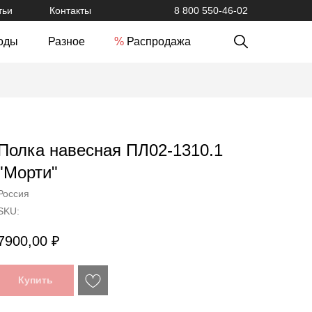
тьи
Контакты
8 800 550-46-02
оды
Разное
%
Распродажа
Полка навесная ПЛ02-1310.1
"Морти"
Россия
SKU:
7900,00
₽
Купить