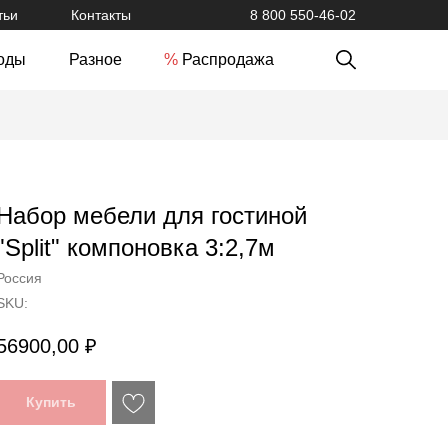
тьи
Контакты
8 800 550-46-02
оды
Разное
%
Распродажа
Набор мебели для гостиной
"Split" компоновка 3:2,7м
Россия
SKU:
56900,00
₽
Купить