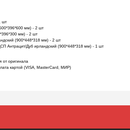
1 шт
00*396*600 мм) - 2 шт
396*300 мм) - 2 шт
дский (900*448*318 мм) - 2 шт
П Антрацит/Дуб ирландский (900*448*318 мм) - 1 шт
я от оригинала
лата картой (VISA, MasterCard, МИР)